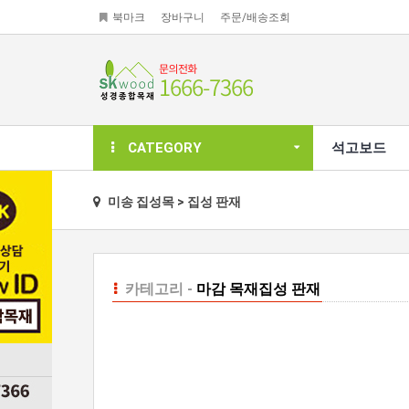
북마크
장바구니
주문/배송조회
CATEGORY
석고보드
미송 집성목 > 집성 판재
카테고리 -
마감 목재
집성 판재