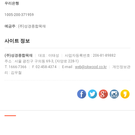
우리은행
1005-200-371959
예금주
: (주)성경종합목재
사이트 정보
(주)성경종합목재
|
대표 : 이태성
|
사업자등록번호 : 206-81-89882
주소 : 서울 광진구 구의동 69-3, (자양로 228-1)
T. 1666-7366
|
F. 02-458-4374
|
E-mail :
web@skwood.co.kr
|
개인정보관
리 : 김우철
공지
[OPEN] 2018년 새로운 모습으로 인사 드립니다.
[OPEN] 2018년 새로운 모습으로 인사 드립니다.
(주)성경종합목재 정보
© (주)성경종합목재. All Rights Reserved.