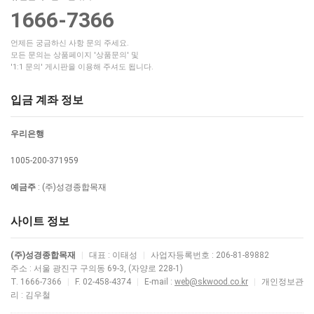
1666-7366
언제든 궁금하신 사항 문의 주세요.
모든 문의는 상품페이지 '상품문의' 및
'1:1 문의' 게시판을 이용해 주셔도 됩니다.
입금 계좌 정보
우리은행
1005-200-371959
예금주
: (주)성경종합목재
사이트 정보
(주)성경종합목재
|
대표 : 이태성
|
사업자등록번호 : 206-81-89882
주소 : 서울 광진구 구의동 69-3, (자양로 228-1)
T. 1666-7366
|
F. 02-458-4374
|
E-mail :
web@skwood.co.kr
|
개인정보관
리 : 김우철