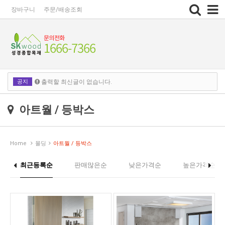
Toggle
장바구니
주문/배송조회
navigation
공지
출력할 최신글이 없습니다.
출력할 최신글이 없습니다.
아트월 / 등박스
Home
몰딩
아트월 / 등박스
최근등록순
판매많은순
낮은가격순
높은가격순