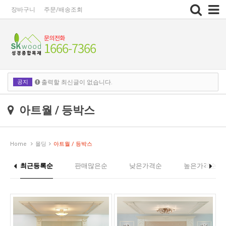
Toggle
장바구니
주문/배송조회
navigation
공지
출력할 최신글이 없습니다.
출력할 최신글이 없습니다.
아트월 / 등박스
Home
몰딩
아트월 / 등박스
최근등록순
판매많은순
낮은가격순
높은가격순