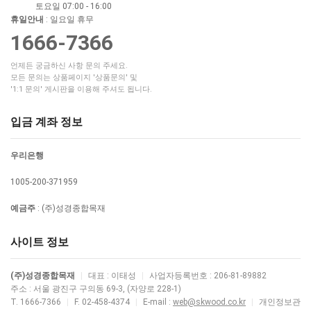
토요일 07:00 - 16:00
휴일안내
: 일요일 휴무
1666-7366
언제든 궁금하신 사항 문의 주세요.
모든 문의는 상품페이지 '상품문의' 및
'1:1 문의' 게시판을 이용해 주셔도 됩니다.
입금 계좌 정보
우리은행
1005-200-371959
예금주
: (주)성경종합목재
사이트 정보
(주)성경종합목재
|
대표 : 이태성
|
사업자등록번호 : 206-81-89882
주소 : 서울 광진구 구의동 69-3, (자양로 228-1)
T. 1666-7366
|
F. 02-458-4374
|
E-mail :
web@skwood.co.kr
|
개인정보관